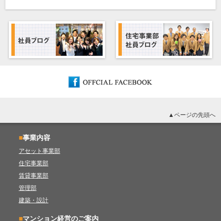
▲ページの先頭へ
■
事業内容
アセット事業部
住宅事業部
賃貸事業部
管理部
建築・設計
■
マンション経営のご案内